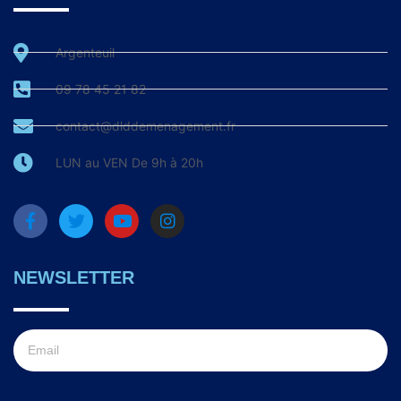
Argenteuil
09 78 45 21 82
contact@dlddemenagement.fr
LUN au VEN De 9h à 20h
NEWSLETTER