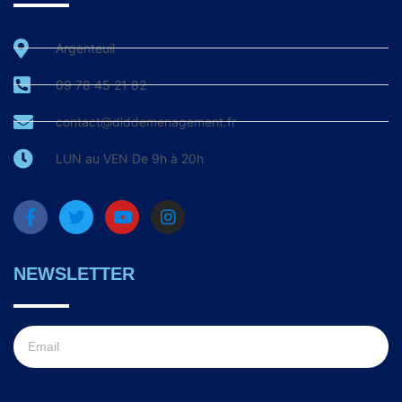
Argenteuil
09 78 45 21 82
contact@dlddemenagement.fr
LUN au VEN De 9h à 20h
NEWSLETTER