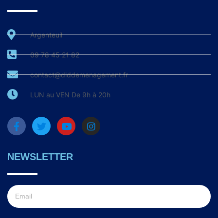
Argenteuil
09 78 45 21 82
contact@dlddemenagement.fr
LUN au VEN De 9h à 20h
NEWSLETTER