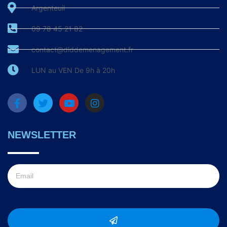
Argenteuil
09 78 45 21 82
contact@dlddemenagement.fr
LUN au VEN De 9h à 20h
NEWSLETTER