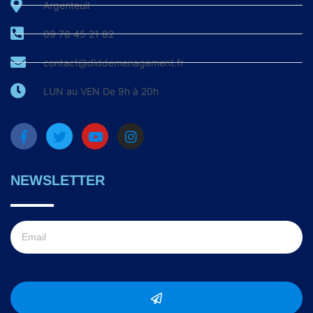
Argenteuil
09 78 45 21 82
contact@dlddemenagement.fr
LUN au VEN De 9h à 20h
NEWSLETTER