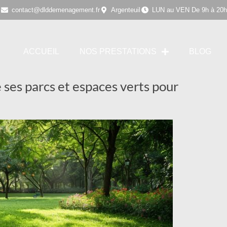
contact@dlddemenagement.fr
Argenteuil
LUN au VEN De 9h à 20h
ACCUEIL
NOS PRESTATIONS
BLOG
e ses parcs et espaces verts pour