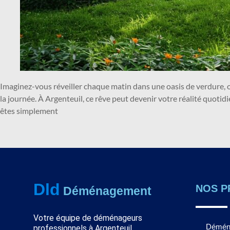
Imaginez-vous réveiller chaque matin dans une oasis de verdure,
la journée. À Argenteuil, ce rêve peut devenir votre réalité quot
êtes simplement
Dld
NOS P
Déménagement
Votre équipe de déménageurs
Démén
professionnels à Argenteuil.