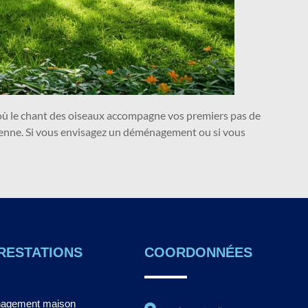
 où le chant des oiseaux accompagne vos premiers pas de
idienne. Si vous envisagez un déménagement ou si vous
RESTATIONS
COORDONNÉES
agement maison