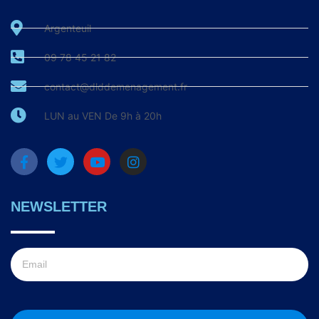
Argenteuil
09 78 45 21 82
contact@dlddemenagement.fr
LUN au VEN De 9h à 20h
NEWSLETTER