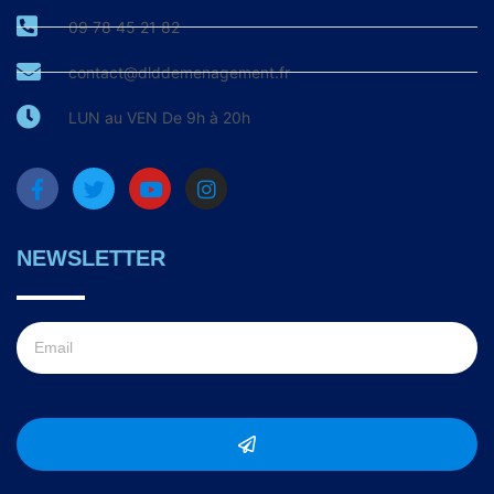
09 78 45 21 82
contact@dlddemenagement.fr
LUN au VEN De 9h à 20h
NEWSLETTER