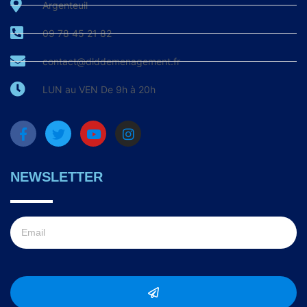
Argenteuil
09 78 45 21 82
contact@dlddemenagement.fr
LUN au VEN De 9h à 20h
NEWSLETTER