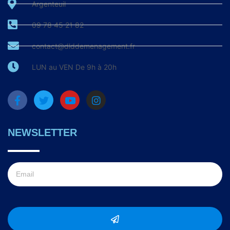
Argenteuil
09 78 45 21 82
contact@dlddemenagement.fr
LUN au VEN De 9h à 20h
NEWSLETTER